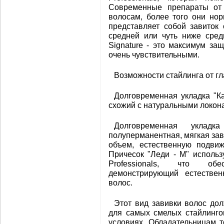
Современные препараты от W
волосам, более того они нор
представляет собой завиток
средней или чуть ниже сред
Signature - это максимум за
очень чувствительными.
Возможности стайлинга от гл
Долговременная укладка "Кар
схожий с натуральными локона
Долговременная укладк
полуперманентная, мягкая за
объем, естественную подвиж
Причесок "Леди - М" исполь
Professionals, что обе
демонстрирующий естестве
волос.
Этот вид завивки волос дол
для самых смелых стайлинго
условиях. Обладательницам то