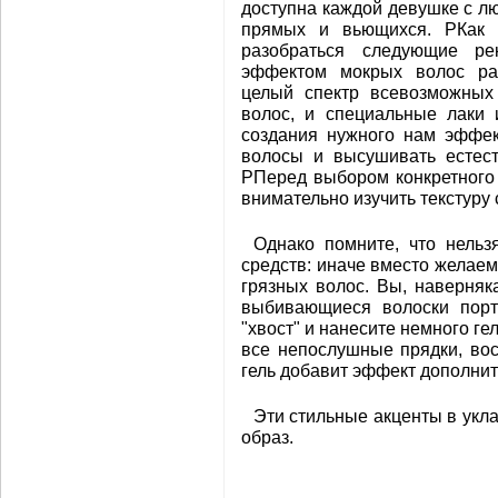
доступна каждой девушке с лю
прямых и вьющихся. PКак 
разобраться следующие ре
эффектом мокрых волос ра
целый спектр всевозможных
волос, и специальные лаки 
создания нужного нам эффек
волосы и высушивать естест
PПеред выбором конкретного
внимательно изучить текстуру 
Однако помните, что нель
средств: иначе вместо желае
грязных волос. Вы, наверняка
выбивающиеся волоски порт
"хвост" и нанесите немного ге
все непослушные прядки, вос
гель добавит эффект дополнит
Эти стильные акценты в укл
образ.