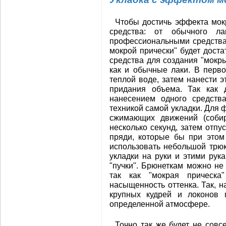
Чтобы достичь эффекта мок
средства: от обычного ла
профессиональными средствам
мокрой прически" будет дост
средства для создания "мокры
как и обычные лаки. В перв
теплой воде, затем нанести э
придания объема. Так как 
нанесением одного средства
техникой самой укладки. Для 
сжимающих движений (соби
несколько секунд, затем отп
пряди, которые бы при этом
использовать небольшой трюк
укладки на руки и этими рук
"пучки". Брюнеткам можно не
так как "мокрая прическа
насыщенность оттенка. Так, н
крупных кудрей и локонов 
определенной атмосфере.
Точно так же будет не совс