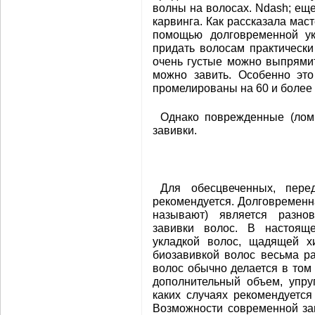
волны на волосах. Ndash; ещ
карвинга. Как рассказала мас
помощью долговременной ук
придать волосам практическ
очень густые можно выпрями
можно завить. Особенно это
промелированы на 60 и более
Однако поврежденные (ломк
завивки.
Для обесцвеченных, перед
рекомендуется. Долговременна
называют) является разно
завивки волос. В настоящ
укладкой волос, щадящей х
биозавивкой волос весьма ра
волос обычно делается в том
дополнительный объем, упру
каких случаях рекомендуется
Возможности современной за