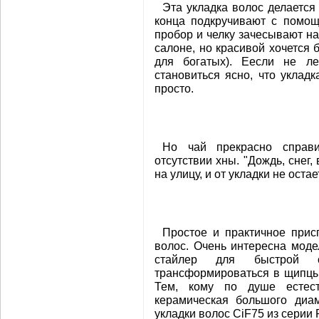
Эта укладка волос делаетс
конца подкручивают с помощ
пробор и челку зачесывают на
салоне, но красивой хочется 
для богатых). Еесли не ле
становиться ясно, что уклад
просто.
Но чай прекрасно справ
отсутствии хны. "Дождь, снег
на улицу, и от укладки не остае
Простое и практичное прис
волос. Очень интересна мод
стайлер для быстрой 
трансформироваться в щипцы
Тем, кому по душе естест
керамическая большого диа
укладки волос CiF75 из серии P