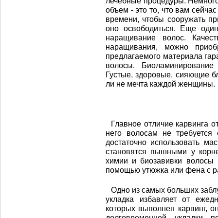
лечебные процедуры. Немного 
объем - это то, что вам сейч
времени, чтобы сооружать пр
оно освободиться. Еще один
наращивание волос. Качес
наращивания, можно приоб
предлагаемого материала гара
волосы. Биоламинирование 
Густые, здоровые, сияющие б
ли не мечта каждой женщины.
Главное отличие карвинга о
него волосам не требуется 
достаточно использовать ма
становятся пышными у корне
химии и биозавивки волосы 
помощью утюжка или фена с р
Одно из самых больших забл
укладка избавляет от ежед
которых выполнен карвинг, о
долговременной укладки п