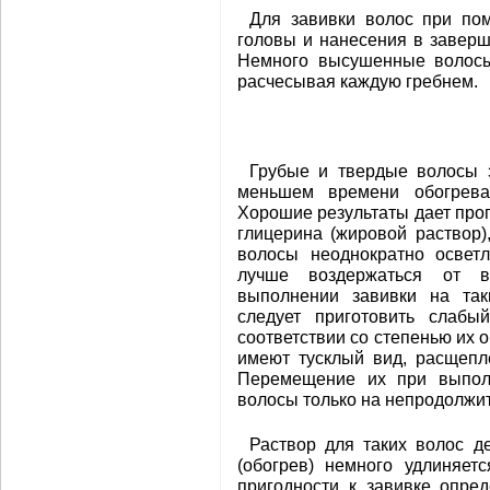
Для завивки волос при по
головы и нанесения в завер
Немного высушенные волосы 
расчесывая каждую гребнем.
Грубые и твердые волосы 
меньшем времени обогрева
Хорошие результаты дает про
глицерина (жировой раствор
волосы неоднократно осветл
лучше воздержаться от в
выполнении завивки на так
следует приготовить слабы
соответствии со степенью их 
имеют тусклый вид, расщепл
Перемещение их при выполн
волосы только на непродолжит
Раствор для таких волос д
(обогрев) немного удлиняет
пригодности к завивке опре