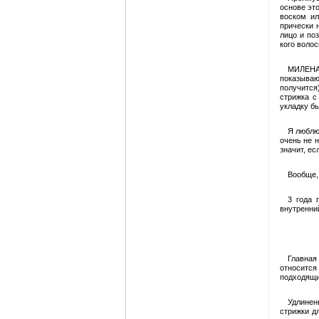
основе эт
воском ил
прически 
лицо и по
кого воло
МИЛЕНА 
показываю
получится
стрижка с
укладку бы
Я люблю
очень не 
значит, ес
Вообще,
3 года 
внутренни
Главная
относится
подходящи
Удлинен
стрижки д