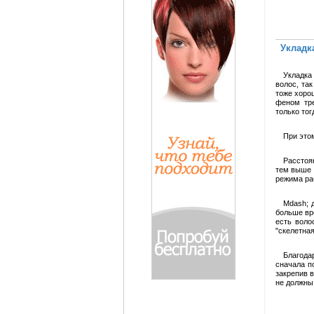
Укладк
Укладка
волос, та
тоже хоро
феном тре
только то
При это
Расстоя
тем выше 
режима ра
Mdash; 
больше вр
есть воло
"скелетная
Благода
сначала п
закрепив 
не должны 