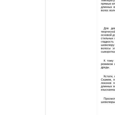
температу
прямые ил
длинных в
волос вол
Для де
творческо
основой д
стильных 
гладкость
шевелюру 
волосы э
сыворотка 
К тому 
режимом с
дреды.
Кстати,
Скажем, п
локонов 
длинных в
изысканна
Просмот
шевелюры