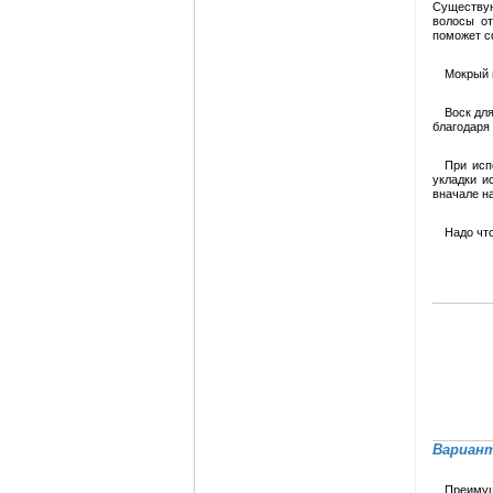
Существую
волосы от
поможет с
Мокрый 
Воск для
благодаря
При исп
укладки и
вначале на
Надо что
Вариант
Преимущ