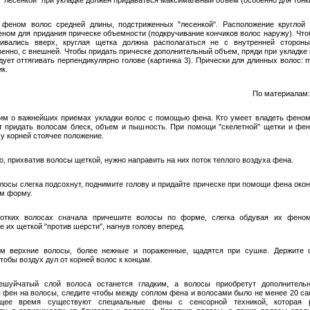
 "лесенкой" при укладке должен придаваться максимальный объем (особенно для тонки
 феном волос средней длины, подстриженных "лесенкой". Расположение круглой
еном для придания прическе объемности (подкручивание кончиков волос наружу). Что
вивались вверх, круглая щетка должна располагаться не с внутренней стороны
венно, с внешней. Чтобы придать прическе дополнительный объем, пряди при укладке 
ует оттягивать перпендикулярно голове (картинка 3). Прически для длинных волос: п
ик.
По материалам:
им о важнейших приемах укладки волос с помощью фена. Кто умеет владеть феном
т придать волосам блеск, объем и пышность. При помощи "скелетной" щетки и фен
 у корней стоячее положение.
о, прихватив волосы щеткой, нужно направить на них поток теплого воздуха фена.
олосы слегка подсохнут, поднимите голову и придайте прическе при помощи фена око
м форму.
отких волосах сначала причешите волосы по форме, слегка обдувая их феном
 их щеткой "против шерсти", нагнув голову вперед.
м верхние волосы, более нежные и поражен­ные, щадятся при сушке. Держите 
тобы воздух дул от корней волос к концам.
ешуйчатый слой волоса останется гладким, а волосы приобретут дополнитель­
 фен на волосы, сле­дите чтобы между соплом фена и волосами было не менее 20 са
щее время существуют специальные фены с сен­сорной техникой, которая р