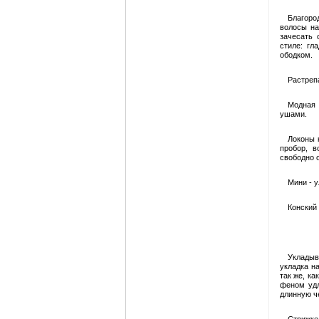
Благоро
волосы на
зачесать 
стиле: гл
ободком.
Растреп
Модная 
ушами.
Локоны 
пробор, 
свободно о
Мини - у
Конский 
Укладыв
укладка н
так же, к
феном удл
длинную че