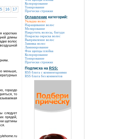
Колорирование
Тонирование
5
16
17
Прически стрижки
Оглавление
категорий:
Укладка волос
Наращивание волос
Мелирование
Накрутить волосы, бигуди
я коротких
Покраска окраска волос
дней длины
Выпрямление волос
адке волос
Завивка волос
 воздушной
Ламинирование
Фен щипцы плойка
Колорирование
Тонирование
рням.
Прически стрижки
Подписка на
RSS:
но меньше,
RSS блога с комментариями
пературных
RSS блога без комментов
о, гораздо
няться, то
называемая
сы следует
их прядей,
чки щетины
ся.
ylehome.ru