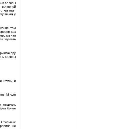
очи волосы
т вечерней
 открывает
удряшки) у
 конце там
ересно как
версальная
ак зделать
арикмахеру
ень волосы
ки нужно и
ushkino.ru
х стрижек,
брав более
. Стильные
равило, не