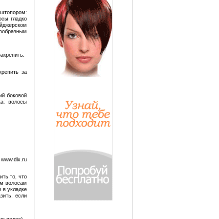
 штопором:
осы гладко
ейджерском
гообразным
акрепить.
крепить за
ий боковой
а: волосы
www.dix.ru
ть то, что
ым волосам
 в укладке
зить, если