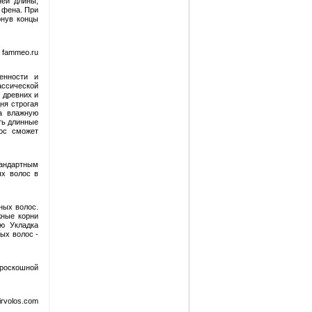
ней длины,
 фена. При
­нув концы
 fammeo.ru
енности и
ассической
 древних и
ня строгая
на влажную
ть длинные
ос сможет
тандартным
ых волос в
ных волос.
жные корни
ю Укладка
ых волос -
 роскошной
rvolos.com