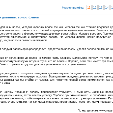
11
12
13
14
1
Размер шрифта:
а длинных волос феном
 длинных волос, укладки коротких волос феном. Укладка феном отлично подойдет дл
к как можно легко захватить их щеткой и придать им нужное направление. Волосы сре
шо можно уложить феном, но укладка длинных волос займет больше времени. При укл
буется тщательная и кропотливая работа. Но укладка феном может получиться
гда, когда волосы вымыты шампунем.
м следует равномерно распределить средство по волосам, уделяя особое внимание ко
ние от сопла фена до волос не должно быть слишком маленьким, потому что чем о
температура воздуха, воздействующего на волосы. Хорошо, если фен имеет три тем
боты: с горячим воздухом для подсушивания волос, с умеренным.
для укладки и с холодным воздухом для охлаждения. Укладка при этом займет, конечн
емени, но зато не повредит волосам. В результате укладки корни волос должны припод
сы должны как бы отойти от головы. Для поднятия корней волос применяется так 
" щетка.
ря щеткам "брашинг" волосы приобретают упругость и пышность. Длинные воло
одсушить и лишь, затем начать укладку. Удобнее при этом начинать с обработки нижн
верхние зажимами, чтобы мокрые волосы не со­прикасались с уже просушенными. Пу
быть очень густыми, так как мокрые волосы, протягиваясь через них, могут повредить
По материалам: www.newst