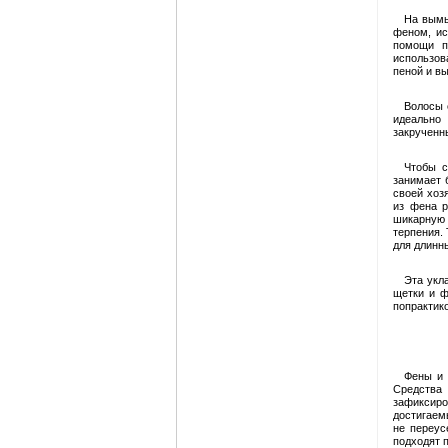
На вымы
феном, ис
помощи п
использов
пеной и в
Волосы 
идеально
закрученн
Чтобы с
занимает 
своей хоз
из фена р
шикарную 
терпения. 
для длинн
Эта укл
щетки и ф
попрактико
Фены и 
Средства
зафиксир
достигаем
не переус
подходят 