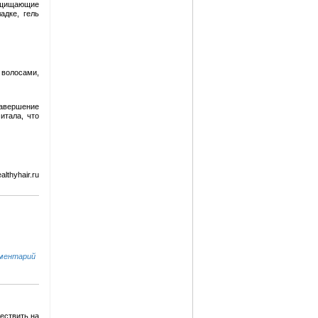
защищающие
адке, гель
а волосами,
завершение
итала, что
lthyhair.ru
ментарий
ествить на