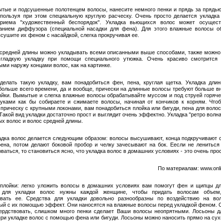
тые и подсушенные полотенцем волосы, нанесите немного пенки и прядь за прядь
пользуя при этом специальную круглую расческу. Очень просто делается укладка
риема "художественный беспорядок". Укладка вьющихся волос может осущест
анием диффузора (специальной насадки для фена). Для этого влажные волосы о
ысушите их феном с насайдкой, слегка прокручивая ее.
средней длины можно укладывать всеми описанными выше способами, также можно
 гладкую укладку при помощи специального утюжка. Очень красиво смотрится 
ыми наружу концами волос, как на картинке.
делать такую укладку, вам понадобиться фен, пена, круглая щетка. Укладка дли
больше всего времени, да и вообще, прически на длинные волосы требуют больше в
яйки. Вымытые и слегка влажные волосы обрабатывайте муссом и под струей горяче
уками как бы собираете и сжимаете волосы, начиная от кончиков к корням. Что
прическу с крупными локонами, вам понадобиться плойка или бигуди, пена для волос
Такой вид укладки достаточно прост и выглядит очень эффектно. Укладка "ретро волн
ых волос и волос средней длины.
адка волос делается следующим образом: волосы высушивают, конца подкручивают
ена, потом делают боковой пробор и челку зачесывают на бок. Еесли не лениться
ваться, то становиться ясно, что укладка волос в домашних условиях - это очень прос
По материалам: www.onli
плойки: легко уложить волосы в домашних условиях вам помогут фен и щипцы дл
 для укладки волос нужны каждой женщине, чтобы придать волосам объем
овать ее. Средства для укладки довольно разнообразны по воздействию на во
ый с их помощью эффект. Они наносятся на влажные волосы перед укладкой феном. 
ердствовать, слишком много пенки сделает Ваши волосы неопрятными. Лосьоны д
при укладке волос с помощью фена или бигуди. Лосьоны можно наносить прямо на сух