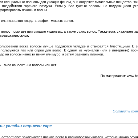
т специальные лосьоны для укладки феном, они содержат питательные вещества, 
 воздействия горячего воздуха. Если у Вас густые волосы, не поддающиеся укл
формировать локоны и волны.
гель позволяет создать эффект мокрых волос.
 волос помогает при укладке кудрявых, а также сухих волос. Также воск ухаживает з
 содержанию жира.
ользовании воска волосы лучше поддаются укладке и становятся блестящими. В 
спользуются лак или спрей для волос. В одном из журналов (или в интернете) проч
до на волосы нанести пенку или мусс, а затем завивать плойкой.
 - либо наносить на волосы или нет.
По материалам: www.hea
Оставить ком
ы укладки стрижки каре
ество "Каре" заключается прежде всего в разнообразии укладок, которые можно осущ