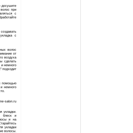
ю досушите
 волос при
вляться с
бработайте
 создавать
укладка с
нных волос
нимание от
го воздуха
бы сделать
 и немного
а" подходит
 с помощью
 и немного
то.
ne-salon.ru
я укладки.
, блеск и
лосы и на
Старайтесь
ля укладки
ие волосы.