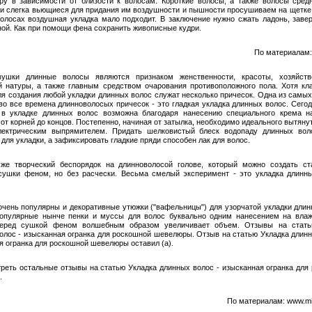
ру в зависимости от близости к волосам. Короткие волосы, а также волосы сред
и слегка вьющиеся для придания им воздушности и пышности просушиваем на щетке
олосах воз­душная укладка мало подходит. В заключение нужно сжать ладонь, завер
ной. Как при помощи фена сохранить живописные кудри.
По материалам:
вушки длинные волосы являются признаком женственности, красоты, хозяйств
й натуры, а также главным средством очарования противоположного пола. Хотя кл
ля создания любой укладки длинных волос служат несколько причесок. Одна из самых
во все времена длинноволосых причесок - это гладкая укладка длинных волос. Сегод
 в укладке длинных волос возможна благодаря нанесению специального крема 
от корней до концов. Постепенно, начиная от затылка, необходимо идеального вытяну
лектрическим выпрямителем. Придать шелковистый блеск водопаду длинных вол
для укладки, а зафиксировать гладкие пряди способен лак для волос.
же творческий беспорядок на длинноволосой голове, который можно создать с
ушки феном, но без расчески. Весьма смелый эксперимент - это укладка длинн
 очень популярны и декоративные утюжки ("вафельницы") для узорчатой укладки длин
опулярные нынче пенки и муссы для волос буквально одним нанесением на вла
перед сушкой феном волшебным образом увеличивает объем. Отзывы на стать
олос - изысканная огранка для роскошной шевелюры. Отзыв на статью Укладка длинн
я огранка для роскошной шевелюры оставил (а).
реть остальные отзывы на статью Укладка длинных волос - изысканная огранка для
.
По материалам: www.mi