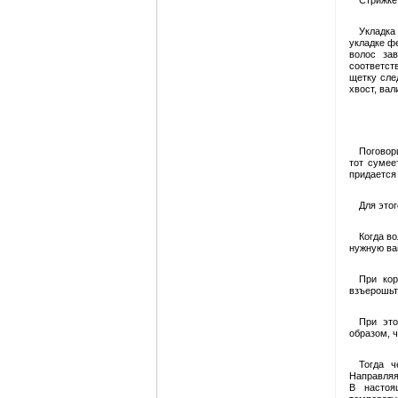
Стрижке
Укладка
укладке ф
волос за
соответст
щетку след
хвост, вал
Поговор
тот сумее
придается
Для этог
Когда в
нужную ва
При кор
взъерошьте
При это
образом, ч
Тогда ч
Направляя
В настоя