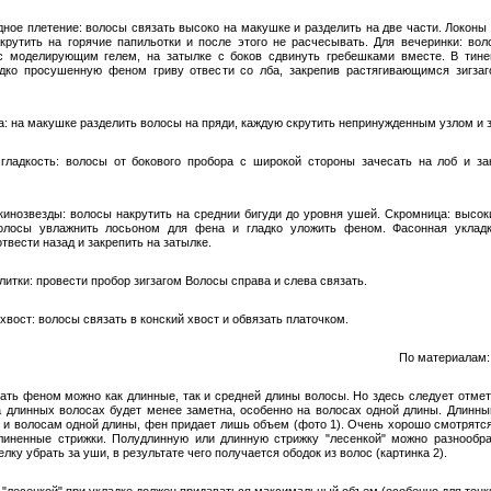
дное плетение: волосы связать высоко на макушке и разделить на две части. Локоны
крутить на горячие папильотки и после этого не расчесывать. Для вечеринки: вол
с моделирующим гелем, на затылке с боков сдвинуть гребешками вместе. В тин
адко просушенную феном гриву отвести со лба, закрепив растягивающимся зигза
а: на макушке разделить волосы на пряди, каждую скрутить непринужденным узлом и з
гладкость: волосы от бокового пробора с широкой стороны зачесать на лоб и за
кинозвезды: волосы накрутить на среднии бигуди до уровня ушей. Скромница: высок
волосы увлажнить лосьоном для фена и гладко уложить феном. Фасонная укладк
твести назад и закрепить на затылке.
литки: провести пробор зигзагом Волосы справа и слева связать.
хвост: волосы связать в конский хвост и обвязать платочком.
По материалам: 
ать феном можно как длинные, так и средней длины волосы. Но здесь следует отмети
а длинных волосах будет менее заметна, особенно на волосах одной длины. Длинн
ак и волосам одной длины, фен придает лишь объем (фото 1). Очень хорошо смотрятся
иненные стрижки. Полудлинную или длинную стрижку "лесенкой" можно разнообра
лку убрать за уши, в результате чего получается ободок из волос (картинка 2).