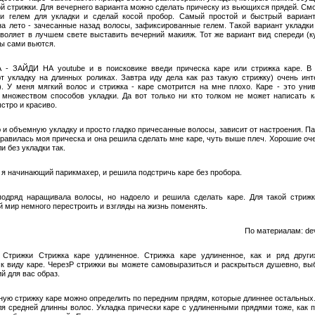
ой стрижки. Для вечернего варианта можно сделать прическу из вьющихся прядей. См
и гелем для укладки и сделай косой пробор. Самый простой и быстрый вариан
на лето - зачесанные назад волосы, зафиксированные гелем. Такой вариант укладки
зволяет в лучшем свете выставить вечерний макияж. Тот же вариант вид спереди (к
сы сами вьются.
- ЗАЙДИ НА youtube и в поисковике введи прическа каре или стрижка каре. В
т укладку на длинных роликах. Завтра иду дела как раз такую стрижку) очень инт
). У меня мягкий волос и стрижка - каре смотрится на мне плохо. Каре - это уни
 множеством способов укладки. Да вот только ни кто толком не может написать к
стро и красиво.
 и объемную укладку и просто гладко причесанные волосы, зависит от настроения. П
нравилась моя прическа и она решила сделать мне каре, чуть выше плеч. Хорошие оч
ли без укладки так.
 я начинающий парикмахер, и решила подстричь каре без пробора.
подряд наращивала волосы, но надоело и решила сделать каре. Для такой стриж
й мир немного перестроить и взгляды на жизнь поменять.
По материалам: dev
 Cтрижки Стрижка каре удлиненное. Стрижка каре удлиненное, как и ряд други
 к виду каре. ЧерезP стрижки вы можете самовыразиться и раскрыться душевно, вы
й для вас образ.
ную стрижку каре можно определить по передним прядям, которые длиннее остальных
ля средней длинны волос. Укладка прически каре с удлиненными прядями тоже, как п