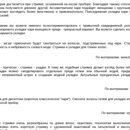
рия достигается при стрижке, основанной на косом проборе. Благодаря такому спосо
она получается длиннее другой. Ассиметричное каре подойдет женщинам с крупны
может выглядеть более женственно и привлекательно. Повседневная укладка каре 
силий.
ании вы можете немного поэкспериментировать с привычной каждодневной укла
 варианта укладки каре вьющиеся пряди - прекрасный вариант. Вы можете сделать ко
варианта укладки.
- зигзаг гармонично будет смотреться на волосах, подстриженных под каре. Стр
ость и небрежность снова в моде. Стрижки и укладки для тонких волос.
По материалам: www.be
 - прически - стрижки - укадки. К тому же подобная стрижка делает взгляд более о
ладки можно смоделировать отдельные пряди гелем или обычной водой, прида
 непременный штрих в создании модной укладки. Актуальные праздничные уклад
По материалам: l
 для дискотеки (короткое классическое "каре"). Смочите волосы гелем для укладки и
осой пробор.
По материалам: styl
е стрижки очень разнообразны по длине волос, окантовке, технологии выполнени
можно взять короткую стрижку с удлиненной окантовкой на затылочной и височ