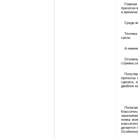
Главная
прически в
и времени 
Среди ж
Техника
среза.
А нижние
Основны
стрижка см
Популяр
прическа 
сделать, 
двойное ка
Полагаю
Классичес
закалываю
ножка мож
классичес
делается 
Особенност