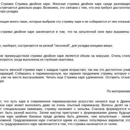
 Cтрижки Стрижка двойное каре. Женская стрижка двойное каре среди разновидн
стречается довольно редко. Возможно, это связано с тем, что она требует достаточн
при укладке.
енщин много таких, которые выбрали эту стрижку каре и не собираются от нее отказыв
 стрижки двойное каре заключается в том, что на затылочной зоне ярко выражены
, наоборот, состригаются не резкой "лесенкой", для укладки концами вверх.
м преимуществом стрижки двойное каре является объем на макушке. Очень стил
отрится, когда выполнена не глубокая окантовка.
ность женской стрижки каре с каждым годом возрастает, так как это достаточно уни
вариаций. Собираясь в парикмахерскую, мы заранее продумаем стрижку, которую 
и уже на месте выслушиваем. Читать еще Стрижка каре удлиненное. Оставить отзыв
ре.
По материалам:
т, что путь каре в современное парикмахерское искусство начался еще в Древн
кое каре может выполнить даже не очень опытный парикмахер. Волосы делят на 
т специальными зажимами, стрижку начинают с затылка. Сначала формируется н
ет быть разной высоты. Затем мастер приступает к формированию длины будуще
ком каре крайние боковые пряди должны быть длиннее, чем затылочные - лини
плавной. Градуированное каре считается одним из самых популярных вариантов это
ь градуированного каре заключается в том, что стрижка начинается от челки.