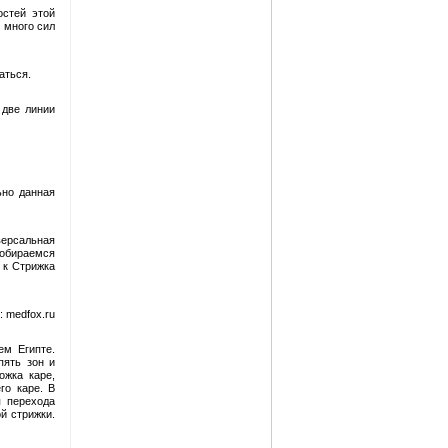
остей этой
о много сил
аться.
 две линии
ьно данная
версальная
собираемся
 к Стрижка
 medfox.ru
ем Египте.
пять зон и
ожка каре,
го каре. В
я перехода
й стрижки.