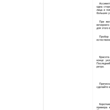
Ассимет
одна стор
лица и по
больших у
При жел
вечернего
для этого 
Пробор 
естественн
Красота
конце ук
Последний
ретро.
Прическа
сделайте к
Коротки
примера 