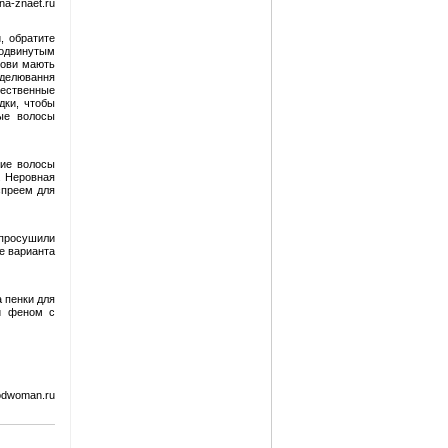
na-znaet.ru
, обратите
родвинутым
нови мають
оделювання
тественные
дки, чтобы
ные волосы
кие волосы
. Неровная
спреем для
 просушили
е варианта
 пенки для
ли феном с
odwoman.ru