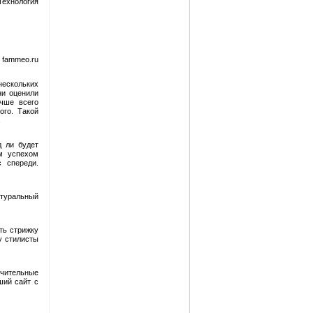
Технология
 fammeo.ru
ескольких
ни оценили
учше всего
ого. Такой
.
д ли будет
м успехом
 спереди.
атуральный
ть стрижку
у стилисты
ичительные
ший сайт с