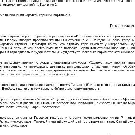
 1). Такая стрижка подойдет для любого типа волос и почти для любого типа лица. 
 стрижки, показанной на Картинке 2.
ия выполнения короткой стрижки; Картинка 3.
По материалам:
нию парикмахеров, стрижка каре пользуетсяP популярностью на протяжении н
ий. Особый интерес проявили женщины к стрижке в 20 - х годах 20 века, когда о
коротких стрижек. Несмотря на то, что стрижку каре считают универсальной, л
 она на прямых или слегка вьющихся волосах. Вариантов стрижки каре очень мн
рижки каре зрительно "удлиняет" лицо. Существует несколько вариантов стрижки каре
е популярен вариант стрижки с овальным контуром. PОднако такой вариант вря
ся выигрышно на полнолицых девушках или девушках с круглым лицом. Особы
ся стрижка каре с коротко подстриженным затылком Pи пышной массой волос
ие волос и мелирование со стрижкой каре (фото).
ыполненное колорирование сделает стрижку "играющей" и выигрышно представит н
. Вообще, сделав стрижку каре, не бойтесь экспериментировать.
ернего варианта можно "выделить" тушью для волос или лаком с блестками. Оформи
о при помощи различных стильных заколок или невидимок. P Известные всему мир
т носить стрижку - каре - "растрепки".
режнему актуальны Pгладкая текстура и строгие геометрические линии P - отл
Pклассического каре. Пожалуй, первый лучший сайт со стрижками каре. Самый луч
и на стрижку каре.