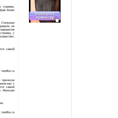
х стрижек,
брав более
. Стильные
равило, не
 вариантов
стрижку, с
озрастает,
ется самой
 medfox.ru
- прическа
мили вас с
ется самой
в. Женская
ню.
 medfox.ru