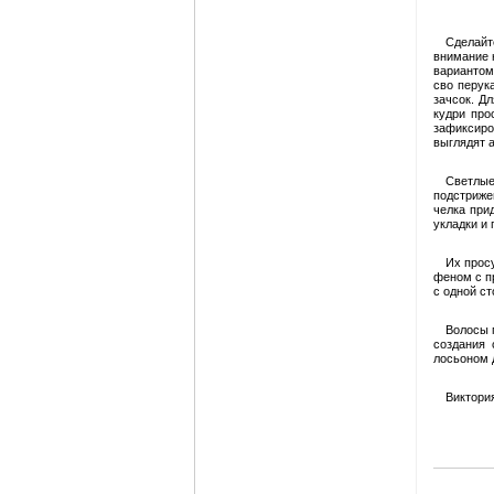
Сделайт
внимание 
вариантом
сво перук
зачсок. Д
кудри про
зафиксиро
выглядят 
Светлые
подстриже
челка при
укладки и
Их прос
феном с п
с одной с
Волосы 
создания 
лосьоном 
Виктори