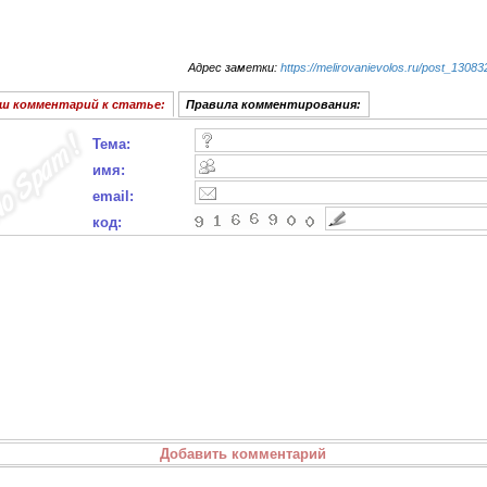
Адрес заметки:
https://melirovanievolos.ru/post_13083
ш комментарий к статье:
Правила комментирования:
Тема:
имя:
email:
код: