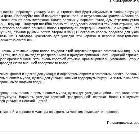
По материалам: o
е слегка небрежную укладку и ваша стрижка боб будет актуальна в любои ситуации
на фото. Попробуйте новый вариант стрижки боб - с округленными краями. А более п
 челки станет асимметричная. Багато великих унвермагв, готел, адмнстративн уста
арн. Перукар - модел'ри постйно працюють над удосконаленням технолог стрижки, м
ля второго варианта прически волосы пригладили спереди и начесали на макушке. Ес
сушили, сжимая руками, затем втерли в концы несколько капель средства для укла
вать их. Благодаря красителю для укладки эти коротко и неровно подстрижен
абсолютно светлыми.
 концы и темные корни волос придают этой короткой стрижке эффектный вид. Тон
ны так, что они выглядят растрепанными и придают оригинальность короткой стрижке
дает оригинальность этой очень короткой стрижке. Края выровняли, увлажнив щетку 
 проведя ею по внешней поверхности волос.
ушили феном и щеткой для укладки и обработали спреем с эффектом блеска. Волосы
рименением мусса, щеткой для укладки кончики подвернули внутрь. А затем в качеств
тороны была подвита прядь.
просушены феном с применением мусса, щетки для укладки и небольшого количества
структуры. Варианты укладки короткой "растрепанной" стрижки. Волосы высуши
для укладки и жесткой щеткой.
я: где найти хорошего мастера по стрижкам женским подскажите элеонора.
По материалам: go