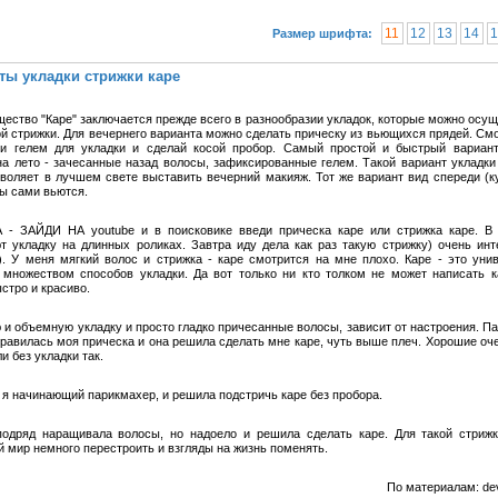
11
12
13
14
1
Размер шрифта:
ты укладки стрижки каре
ество "Каре" заключается прежде всего в разнообразии укладок, которые можно осущ
ой стрижки. Для вечернего варианта можно сделать прическу из вьющихся прядей. См
и гелем для укладки и сделай косой пробор. Самый простой и быстрый вариан
на лето - зачесанные назад волосы, зафиксированные гелем. Такой вариант укладки
зволяет в лучшем свете выставить вечерний макияж. Тот же вариант вид спереди (к
сы сами вьются.
- ЗАЙДИ НА youtube и в поисковике введи прическа каре или стрижка каре. В
т укладку на длинных роликах. Завтра иду дела как раз такую стрижку) очень инт
). У меня мягкий волос и стрижка - каре смотрится на мне плохо. Каре - это уни
 множеством способов укладки. Да вот только ни кто толком не может написать к
стро и красиво.
 и объемную укладку и просто гладко причесанные волосы, зависит от настроения. П
нравилась моя прическа и она решила сделать мне каре, чуть выше плеч. Хорошие оч
ли без укладки так.
 я начинающий парикмахер, и решила подстричь каре без пробора.
подряд наращивала волосы, но надоело и решила сделать каре. Для такой стриж
й мир немного перестроить и взгляды на жизнь поменять.
По материалам: dev