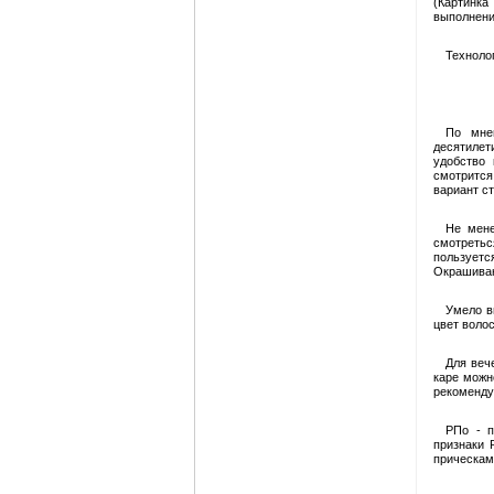
(Картинка
выполнения
Технолог
По мне
десятилет
удобство 
смотрится
вариант ст
Не мене
смотреть
пользует
Окрашиван
Умело в
цвет волос
Для веч
каре можн
рекомендую
PПо - п
признаки 
прическам