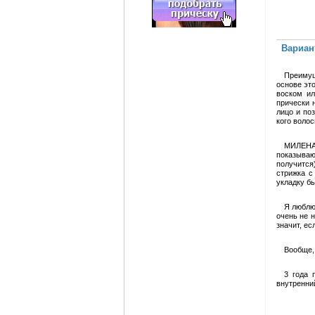
Вариан
Преимущ
основе эт
воском ил
прически 
лицо и по
кого воло
МИЛЕНА 
показываю
получится
стрижка с
укладку бы
Я люблю
очень не 
значит, ес
Вообще,
3 года 
внутренни