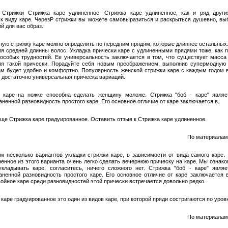
 Cтрижки Стрижка каре удлиненное. Стрижка каре удлиненное, как и ряд други
 к виду каре. ЧерезP стрижки вы можете самовыразиться и раскрыться душевно, вы
й для вас образ.
ную стрижку каре можно определить по передним прядям, которые длиннее остальных
ля средней длинны волос. Укладка прически каре с удлиненными прядями тоже, как п
особых трудностей. Ее универсальность заключается в том, что существует масса
ля такой прически. Порадуйте себя новым преображением, выполнив супермодную 
ам будет удобно и комфортно. Популярность женской стрижки каре с каждым годом в
о достаточно универсальная прическа вариаций.
 каре на ножке способна сделать женщину моложе. Стрижка "боб - каре" явля
ненной разновидность простого каре. Его основное отличие от каре заключается в.
еще Стрижка каре градуированное. Оставить отзыв к Стрижка каре удлиненное.
По материалам:
м несколько вариантов укладки стрижки каре, в зависимости от вида самого каре. 
ненное из этого варианта очень легко сделать вечернюю прическу на каре. Мы ознако
укладывать каре, согласитесь, ничего сложного нет. Стрижка "боб - каре" явля
аненной разновидность простого каре. Его основное отличие от каре заключается 
войное каре среди разновидностей этой прически встречается довольно редко.
каре градуированное это один из видов каре, при которой пряди состригаются по уров
По материалам: