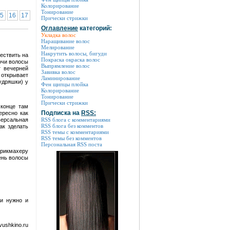
Колорирование
Тонирование
5
16
17
Прически стрижки
Оглавление
категорий:
Укладка волос
Наращивание волос
Мелирование
Накрутить волосы, бигуди
ествить на
Покраска окраска волос
очи волосы
Выпрямление волос
т вечерней
Завивка волос
 открывает
Ламинирование
удряшки) у
Фен щипцы плойка
Колорирование
Тонирование
Прически стрижки
 конце там
Подписка на
RSS:
ересно как
версальная
RSS блога с комментариями
RSS блога без комментов
ак зделать
RSS темы с комментариями
RSS темы без комментов
Персональная RSS поста
арикмахеру
ень волосы
ки нужно и
ushkino.ru