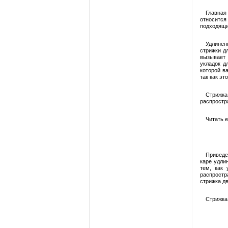
Главная
относится
подходящи
Удлинен
стрижки д
вызывает 
укладок д
которой в
так как эт
Стрижка
распростра
Читать 
Приведе
каре удли
тем, как 
распростр
стрижка д
Стрижка 