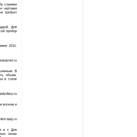
бу стрижки
ми чертами
не требует
дкой. Для
сой пробор
ижки 2011:
autynet.ru
бъемным. В
ть объем.
ки в стиле
adydiary.ru
ли воском и
ish-lady.ru
я и т. Для
ных зонах