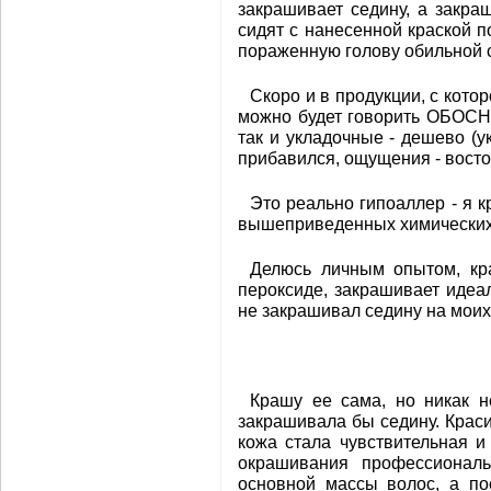
закрашивает седину, а закра
сидят с нанесенной краской п
пораженную голову обильной 
Скоро и в продукции, с котор
можно будет говорить ОБОСН
так и укладочные - дешево (у
прибавился, ощущения - восто
Это реально гипоаллер - я к
вышеприведенных химических
Делюсь личным опытом, кр
пероксиде, закрашивает идеа
не закрашивал седину на моих
Крашу ее сама, но никак н
закрашивала бы седину. Крас
кожа стала чувствительная и
окрашивания профессиональ
основной массы волос, а по