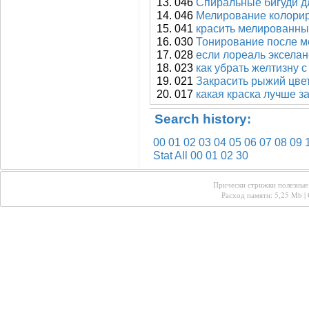
046
Спиральные бигуди д
046
Мелирование колори
041
красить мелированны
030
Тонирование после 
028
если лореаль экселан
023
как убрать желтизну 
021
Закрасить рыжий цве
017
какая краска лучше з
Search history:
00
01
02
03
04
05
06
07
08
09
Stat All
00
01
02
30
Прически стрижки полезные 
Расход памяти: 5,25 Mb | 