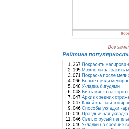
Все заме
Рейтинг популярности
267
Покрасить мелирова
105
Можно ли закрасить 
071
Покраска после мели
066
Белые пряди мелиро
048
Укладка бигудями
048
Биозавивка на корот
047
Архив средних стриж
047
Какой краской тонир
046
Способы укладки кар
046
Праздничная укладка
046
Светло русый пепел
046
Укладки на средние 