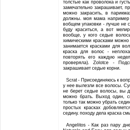
толстые как проволока и густ
замечательно закрашивает, п
можно закрасить, в парикма
должны. моя мама например 
вобщем упаковки - лучше не с
буду краситься, а вот мели
вообще, у кого седые волос
химическими красками можно п
занимается красками для воло
краска для волос - неплоха
повторять его каждую недел
проверяла). Zolotce - Подс
закрашивает седые корни.
Scrat - Присоединяюсь к вопр
у нее вылезли все волосы. Су
не берет седые волосы, вы д
можно брать. Выход один, с
только так можно убрать седин
простых красках добовляетс
седину. походу дела краска с
Angelitos - Как раз пару д