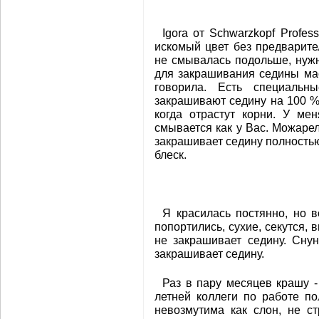
Igora от Schwarzkopf Profe
искомый цвет без предварител
не смывалась подольше, нуж
для закрашивания седины мас
говорила. Есть специальн
закрашивают седину на 100 %,
когда отрастут корни. У ме
смывается как у Вас. Можаре
закрашивает седину полностью
блеск.
Я красилась постянно, но 
попортились, сухие, секутся, 
не закрашивает седину. Снун
закрашивает седину.
Раз в пару месяцев крашу -
летней коллеги по работе п
невозмутима как слон, не с