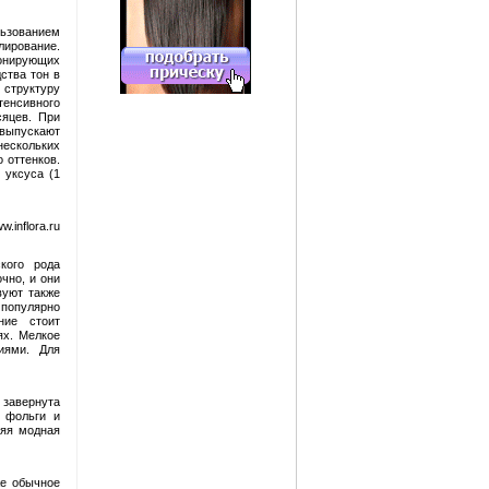
льзованием
лирование.
онирующих
ства тон в
 структуру
енсивного
сяцев. При
 выпускают
нескольких
 оттенков.
 уксуса (1
.inflora.ru
кого рода
чно, и они
вуют также
 популярно
ние стоит
ях. Мелкое
иями. Для
 завернута
т фольги и
няя модная
же обычное