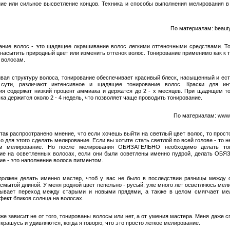
ие или сильное высветление концов. Техника и способы выполнения мелирования 
По материалам: beaut
ание волос - это щадящее окрашивание волос легкими оттеночными средствами. Т
 насытить природный цвет или изменить оттенок волос. Тонирование применимо как к 
 волосам.
вая структуру волоса, тонирование обеспечивает красивый блеск, насыщенный и ес
 сути, различают интенсивное и щадящее тонирование волос. Краски для инт
ия содержат низкий процент аммиака и держатся до 2 - х месяцев. При щадящем т
ка держится около 2 - 4 недель, что позволяет чаще проводить тонирование.
По материалам: www.l
так распространено мнение, что если хочешь выйти на светлый цвет волос, то прост
 для этого сделать мелирование. Если вы хотите стать светлой по всей голове - то 
м мелирование. Но после мелирования ОБЯЗАТЕЛЬНО необходимо делать тон
ие на осветленных волосах, если они были осветлены именно пудрой, делать ОБ
ие - это наполнение волоса пигментом.
должен делать именно мастер, чтоб у вас не было в последствии разницы между
 смытой длиной. У меня родной цвет пепельно - русый, уже много лет осветляюсь мел
ывает переход между старыми и новыми прядями, а также в целом смягчает ме
фект бликов солнца на волосах.
уже зависит не от того, тонированы волосы или нет, а от умения мастера. Меня даже 
 крашусь и удивляются, когда я говорю, что это просто легкое мелирование.