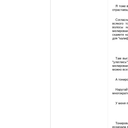
Я тоже 
отрастающ
Согласн
всякого т
волосы н
мелирован
скажете н
для "калиф
Там выг
"улеглись"
мелирован
можно все
А тонир
Наругай
многократ
У меня п
Тониров
есначала 