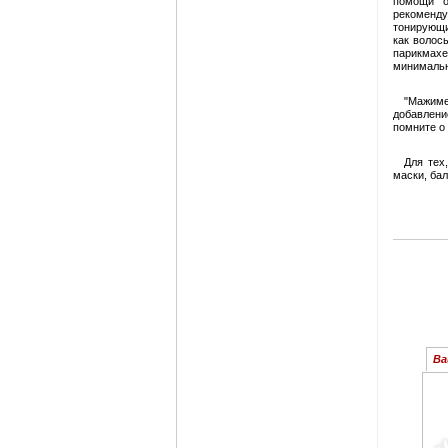
помощи о
рекоменду
тонирующи
как волос
парикмахе
минимальн
"Мажиме
добавлени
помните о
Для тех
маски, ба
Ва