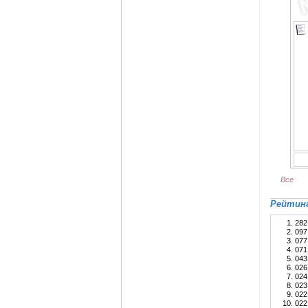
Все
Рейтинг
28
09
07
07
04
02
02
02
02
02