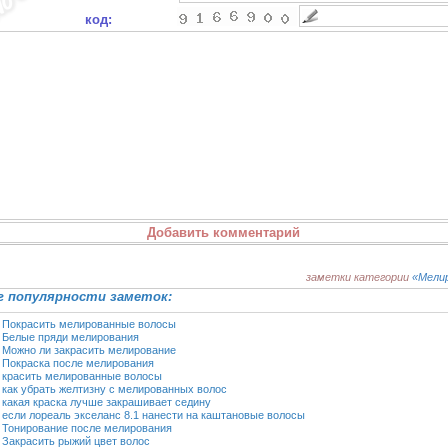
код:
заметки категории
«Мели
 популярности заметок:
2
Покрасить мелированные волосы
7
Белые пряди мелирования
7
Можно ли закрасить мелирование
1
Покраска после мелирования
3
красить мелированные волосы
6
как убрать желтизну с мелированных волос
4
какая краска лучше закрашивает седину
3
если лореаль экселанс 8.1 нанести на каштановые волосы
2
Тонирование после мелирования
2
Закрасить рыжий цвет волос