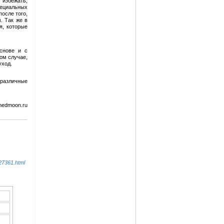
избежать,
пециальных
осле того,
. Так же в
я, которые
основе и с
ом случае,
уход.
 различные
medmoon.ru
27361.html