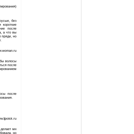
лирования)
русые, без
и короткие
ние после
, а что вы
 пряди, но
.
w.woman.ru
обы волосы
аться после
нированием
лосы после
рования.
.ljpoisk.ru
 делает мн
бовала, но