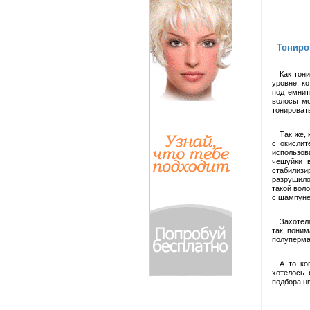
Тониро
Как тон
уровне, к
подтемнит
волосы мо
тонировать
Так же,
с окислит
использо
чешуйки в
стабилизи
разрушило
такой вол
с шампунем
Захотел
так поним
полуперман
А то ко
хотелось 
подбора цв