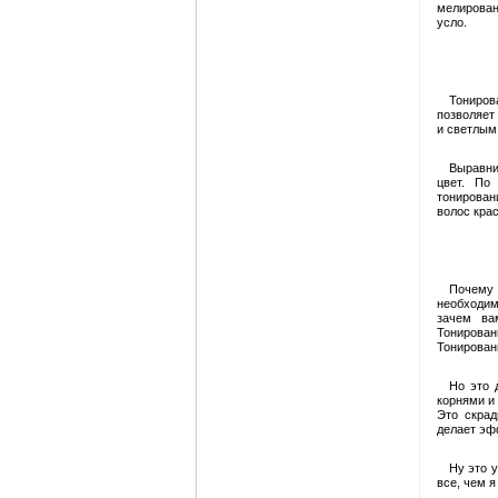
мелирован
усло.
Тониров
позволяет
и светлым
Выравни
цвет. По
тонирован
волос крас
Почему 
необходимо
зачем ва
Тонирован
Тонирован
Но это 
корнями и
Это скрад
делает эф
Ну это 
все, чем я