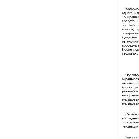
Колорир
одного ил
Тонирова
средств. 
тон либо 
волоса, 
тонирован
щадящем т
оттеночны
процедур 
После пол
столовая л
Поэтом
окрашиваю
отвечают 
краски, к
разнообр
неоправда
мелирова
мелирован
Степень
последней
тщательно
тенденция 
Контрас