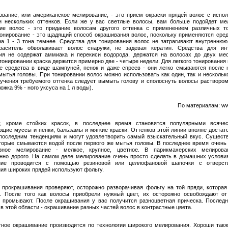
ование, или американское мелирование, - это прием окраски прядей волос с испо
и нескольких оттенков. Если же у вас светлые волосы, вам больше подойдет ме
ние волос - это придание волосам другого оттенка с применением различных т
Тонирование - это щадящий способ окрашивания волос, поскольку применяются сред
на 1 - 3 тона темнее. Средства для тонирования волос не затрагивают внутреннюю
краситель обволакивает волос снаружи, не задевая кератин. Средства для инт
ия не содержат аммиака и перекиси водорода, держатся на волосах до двух ме
онировании краска держится примерно две - четыре недели. Для легкого тонирования
е средства в виде шампуней, пенок и даже спреев - они легко смываются после 
мытья головы. При тонировании волос можно использовать как один, так и несколько
учения требуемого оттенка следует вымыть голову и сполоснуть волосы раствором
ожка 9% - ного уксуса на 1 л воды).
По материалам: www
у, кроме стойких красок, в последнее время становятся популярными всячес
щие муссы и пенки, бальзамы и мягкие краски. Оттенков этой линии вполне достато
последним тенденциям и могут удовлетворить самый взыскательный вкус. Сущест
оторые смываются водой после первого же мытья головы. В последнее время очень
азное мелирование - мелкое, крупное, цветное. В парикмахерских мелирова
нно дорого. На самом деле мелирование очень просто сделать в домашних услови
ние проводится с помощью резиновой или целлофановой шапочки с отверст
ия широких прядей используют фольгу.
 прокрашивания проверяют, осторожно разворачивая фольгу на той пряди, которая
. После того как волосы приобрели нужный цвет, их осторожно освобождают о
 промывают. После окрашивания у вас получится разноцветная прическа. Послед
в этой области - окрашивание разных частей волос в контрастные цвета.
тное окрашивание производится по технологии широкого мелирования. Хороши так