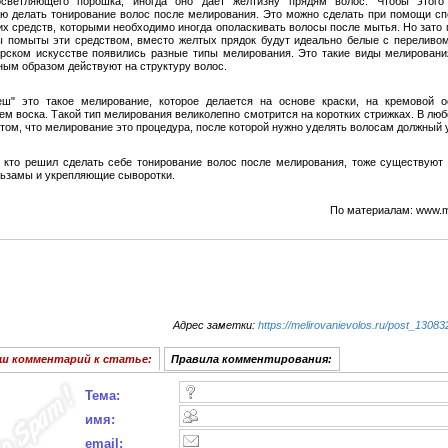
светляющего порошка, иногда оно дает желтизну прядям волос. Чтобы этого 
ю делать тонирование волос после мелирования. Это можно сделать при помощи с
х средств, которыми необходимо иногда ополаскивать волосы после мытья. Но зато п
ы помыты эти средством, вместо желтых прядок будут идеально белые с переливом
рском искусстве появились разные типы мелирования. Это такие виды мелировани
ым образом действуют на структуру волос.
ш" это такое мелирование, которое делается на основе краски, на кремовой 
ем воска. Такой тип мелирования великолепно смотрится на коротких стрижках. В люб
 том, что мелирование это процедура, после которой нужно уделять волосам должный 
, кто решил сделать себе тонирование волос после мелирования, тоже существуют
льзамы и укрепляющие сыворотки.
По материалам: www.
Адрес заметки:
https://melirovanievolos.ru/post_13083
ш комментарий к статье:
Правила комментирования:
Тема:
имя:
email: