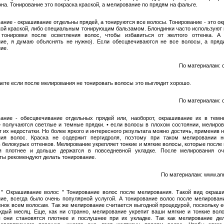
на. Тонирование это покраска краской, а мелирование по прядям на фальге.
ание - окрашивание отдельны прядей, а тонируются все волосы. Тонирование - это о
кой краской, либо специальным тонирующим бальзамом. Блондинки часто используют
 тонировки после осветления волос, чтобы избавиться от желтого оттенка. А 
ие, я думаю объяснять не нужно). Если обесцвечиваются не все волосы, а пряди
ие.
По материалам: ot
аете если после мелирования не тонировать волосы это выглядит хорошо.
По материалам: ot
ание - обесцвечивание отдельных прядей или, наоборот, окрашивание их в темн
е получаются светлые и темные прядки. • если волосы в плохом состоянии, мелиро
т их недостатки. Но более яркого и интересного результата можно достичь, применив 
ния волос. Краска не содержит пергидроля, поэтому при таком мелировании н
ь белокурых оттенков. Мелирование укрепляет тонкие и мягкие волосы, которые после
ся плотнее и дольше держатся в повседневной укладке. После мелирования оч
ты рекомендуют делать тонирование.
По материалам: www.ann
 " Окрашивание волос " Тонирование волос после мелирования. Такой вид окраши
ие, всегда было очень популярной услугой. А тонирование волос после мелирован
енок всем волосам. Так же мелирование считается выгодной процедурой, поскольку е
ждый месяц. Еще, как ни странно, мелирование укрепит ваши мягкие и тонкие вол
 они становятся плотнее и послушнее при их укладке. Так как мелирование де