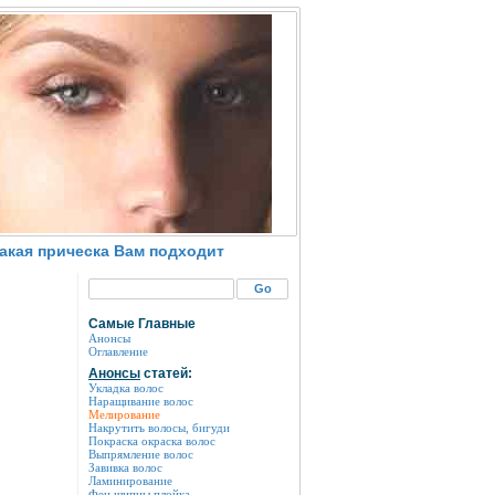
какая прическа Вам подходит
Самые Главные
Анонсы
Оглавление
Анонсы
статей:
Укладка волос
Наращивание волос
Мелирование
Накрутить волосы, бигуди
Покраска окраска волос
Выпрямление волос
Завивка волос
Ламинирование
Фен щипцы плойка