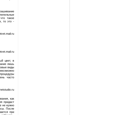
крашивание
 пепельные
что такое
, то это -
vet.mail.ru
vet.mail.ru
ый цвет, в
вание лишь
новые виды
евозможно
 процедуры
ень часто
etstudio.ru
вания, как
ия придаст
е не нужно
осы. После
лается при