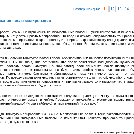
11
12
13
14
1
Размер шрифта:
вание после мелирования
ировать что бы не окрасились не мелированные волосы. Нужен нейтральный бежевый
оторым хочу затонировть мелирование. Но надо не отходя контролировать тонировани
ь. после мелированиия открыть фольгу и тонировать краской сверху блонд краски. (Р
крые перед тонированием совсем не обязательно). Вот сделали мелирование, да
 пряди, а как.
 как вы обычно тонируете волосы после обесцвечивания: наносите полуперманентный
елем 1. Ну не знаю, мне объясняли что после осветления блондораном нужно о
вать бальзам после шампуня. На мой взгляд, если применить после шампуня ба
олоса закроются, и тонирование не будет таким эффективным, как хотелось б
рует цвет, а после блондора стабилизировать пока что нечего, цвета - то та
сь. По поводу закрывания чешуек: после осветления - волос пустой, чешуйки открыт
ос после шампуня нанести тонирование - чешуйки не закроются и на мойке часть крас
, а через 2 недели цвет будет тусклым.
а фиолетовые прядки, после осветления получился оранж цвет. Но тут возникает еще
аю, тонирование делают в мойке. Подскажите, пожалуйста, можно ли делать тони
ентной краской (игора вайбранс), а перманентной (игора роял).
гда тонирую мелирование на 3% не мелированные волосы тоже закрашиваются, 
бы. Мин, не мелированные волосы не изменят цвет. Тонкости процесса тонирова
ета для нужного оттенка.
По материалам: parikmaher.