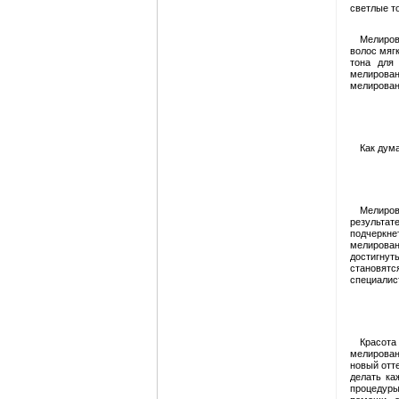
светлые то
Мелиров
волос мяг
тона для
мелирован
мелирован
Как дум
Мелиров
результат
подчеркне
мелирова
достигнут
становят
специалис
Красота
мелирован
новый отт
делать ка
процедуры