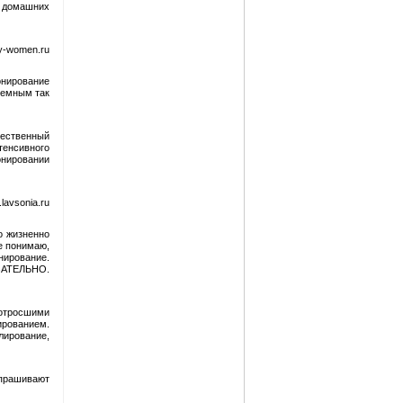
в домашних
y-women.ru
онирование
темным так
тественный
енсивного
онировании
avsonia.ru
о жизненно
не понимаю,
ирование.
ЯЗАТЕЛЬНО.
 отросшими
ированием.
лирование,
спрашивают