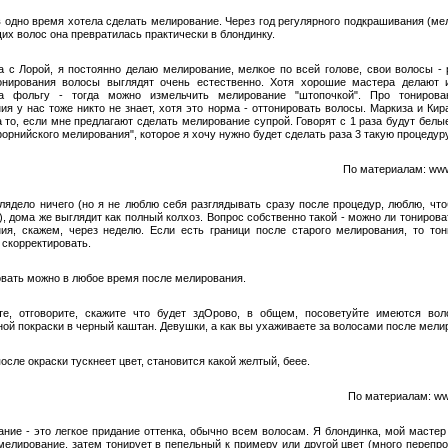
в одно время хотела сделать мелирование. Через год регулярного подкрашивания (ме
их волос она превратилась практически в блондинку.
а с Лорой, я постоянно делаю мелирование, мелкое по всей голове, свои волосы - 
онирования волосы выглядят очень естественно. Хотя хорошие мастера делают 
а фольгу - тогда можно измельчить мелирование "штопочкой". Про тонирова
ия у нас тоже никто не знает, хотя это норма - оттонировать волосы. Маркиза и Кира
а то, если мне предлагают сделать мелирование супрой. Говорят с 1 раза будут белые
орнийского мелирования", которое я хочу нужно будет сделать раза 3 такую процедуру
По материалам: ww
лядело ничего (но я не люблю себя разглядывать сразу после процедур, люблю, чт
), дома же выглядит как полный колхоз. Вопрос собственно такой - можно ли тониров
ия, скажем, через неделю. Если есть граници после старого мелирования, то то
 скорректировать.
овать можно в любое время после мелирования.
те, отговорите, скажите что будет здОрово, в общем, посоветуйте имеются во
ной покраски в черный каштан. Девушки, а как вы ухаживаете за волосами после мели
осле окраски тускнеет цвет, становится какой желтый, беее.
По материалам: www
ание - это легкое придание оттенка, обычно всем волосам. Я блондинка, мой мастер
мелирование, затем тонирует в пепельный к примеру или другой цвет (много перепро