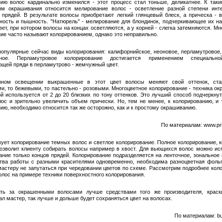
ию волос кардинально изменился - этот процесс стал тоньше, деликатнее. К таки
ям окрашивания относится мелирование волос - осветление разной степени инт
 прядей. В результате волосы приобретают легкий глянцевый блеск, а прическа - 
ность и пышность. "Натюрель" - мелирование для блондинок, подчеркивающее их н
вет, при котором волосы на концах осветляются, а у корней - слегка затемняются. Мн
ие часто называют колорированием, однако это неправильно.
опулярные сейчас виды колорирования: калифорнийское, неоновое, перламутровое,
тное. Перламутровое колорирование достигается применением специально
щей пряди в перламутрово - жемчужный цвет.
зном освещении выкрашенные в этот цвет волосы меняют свой оттенок, ста
и, то бежевыми, то пастельно - розовыми. Многоцветное колорирование - техника ок
ой используется от 2 до 20 близких по тону оттенков. Это лучший способ подчеркнут
лос и зрительно увеличить объем прически. Но, тем не менее, к колорированию, и 
ию, необходимо относится так же осторожно, как и к простому окрашиванию.
По материалам: www.pri
ует колорирование темных волос и светлое колорирование. Полное колорирование, к
озволит клиенту собирать волосы например в хвост. Для вьющихся волос можно ис
ание только концов прядей. Колорирование подразделяется на ленточное, зональное 
тва работы с разными красителями одновременно, необходима разноцветная фольг
мастеру не запутаться при чередовании цветов по схеме. Рассмотрим подробнее кол
олос на примере техники поверхностного колорирования.
ть за окрашенными волосами лучше средствами того же производителя, краски
ал мастер, так лучше и дольше будет сохраняться цвет на волосах.
По материалам: bu