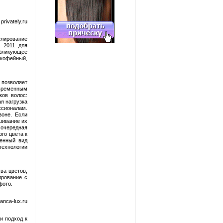
rivately.ru
елирование
а 2011 для
бликующее
 кофейный,
 позволяет
временным
ков волос:
я нагрузка
ссионалам.
зоне. Если
шивание их
 очередная
ого цвета к
ненный вид
ехнологии
ва цветов,
ирование с
фото.
anca-lux.ru
и подход к