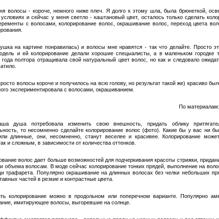
ня волосы - короче, немного ниже плеч. Я долго к этому шла, была брюнеткой, осв
условиях и сейчас у меня светло - каштановый цвет, осталось только сделать коло
перементы с волосами, колорирование волос, окрашивание волос, переход цвета вол
ирования.
ушка на картине понравилась) и волосы мне нравятся - так что делайте. Просто э
одель и ей колорирование делали хорошие спецыалисты, а в маленьком городке 
 года полтора отращивала свой натуральный цвет волос, но как и следовало ожидат
атило.
росто волосы короче и получилось на всю голову, но результат такой же) красиво бы
ного экспериментировала с волосами, окрашиванием.
По материалам: 
аша душа потребовала изменить свою внешность, придать облику притягате
ьность, то несомненно сделайте колорирование волос (фото). Какие бы у вас ни б
или длинные, они, несомненно, станут веселее и красивее. Колорирование може
ак и сложным, в зависимости от количества оттенков.
ование волос дает больше возможностей для подчеркивания красоты стрижки, придан
и объема волосам. В моде сейчас колорирование тонких прядей, выполнение на воло
и трафарета. Популярно окрашивание на длинных волосах без челки небольших пр
тавных частей в резкие и контрастные цвета.
ть колорирование можно в продольном или поперечном варианте. Популярно ам
ание, имитирующее волосы, выгоревшие на солнце.