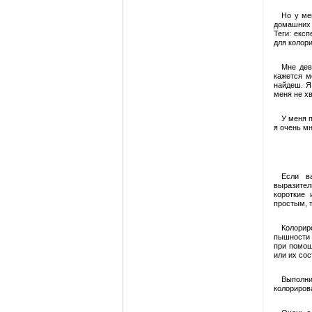
Но у ме
домашних 
Теги: екс
для колор
Мне дев
кажется м
найдеш. Я
меня не хв
У меня п
я очень м
Если в
выразител
короткие 
простым, т
Колорир
пышности 
при помощ
или их сос
Выполни
колориров