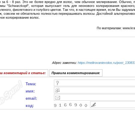
 за 6 - 8 раз. Это не более вредно для волос, чем обычное мелирование. Обычно, 
мы "Schwarzkopf", которая выпускает гель для неонового колорирования красного,
еленого, фиолетового и голубого цветов. Так что, в настоящее время, если Вы задума
ж, совсем не обязательно полностью перекрашивать волосы. Достойной альтернативо
ное колорирование волос.
По материалам: www.kras
Адрес заметки:
https://melirovanievolos.ru/post_13083
ш комментарий к статье:
Правила комментирования:
Тема:
имя:
email:
код: