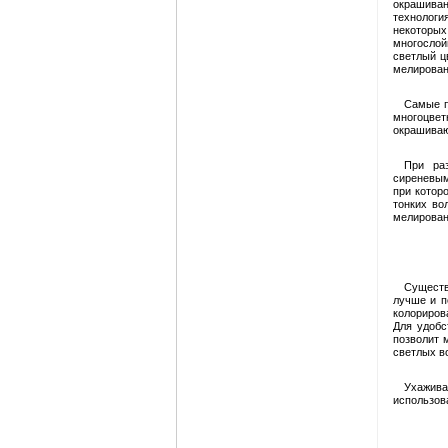
окрашиван
технологи
некоторых
многослой
светлый ц
мелирован
Самые п
многоцве
окрашиваю
При ра
сиреневым
при котор
тонких во
мелирован
Существ
лучше и п
колориров
Для удобс
позволит 
светлых в
Ухажива
использов