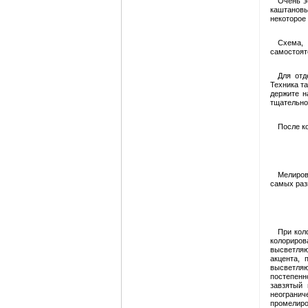
Очень э
каштанов
некоторое
Схема,
самостоят
Для отд
Техника та
держите н
тщательно
После к
Мелиров
самых раз
При кол
колориров
высветляю
акцента, 
высветляю
постепенн
завзятый 
неограни
промелиро