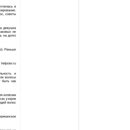
етлялась в
рирование.
ос, советы
та девушка
таковых не
ь на долго
ло). Раньше
helpster.ru
льность и
ыли волосы
т быть как
ия иллюзии
сах узоров
ядей волос
ериканское