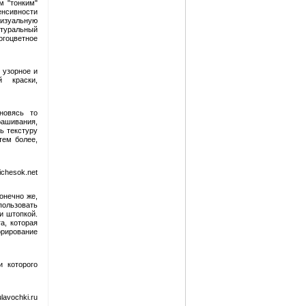
м "тонким"
енсивности
визуальную
атуральный
огоцветное
 узорное и
й краски,
новясь то
рашивания,
ь текстуру
тем более,
chesok.net
онечно же,
пользовать
и штопкой.
а, которая
орирование
 которого
lavochki.ru