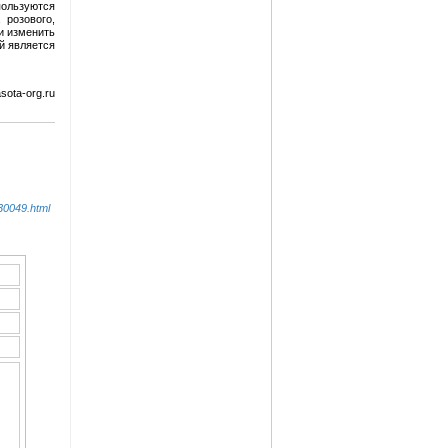
пользуются
 розового,
ли изменить
й является
ota-org.ru
30049.html