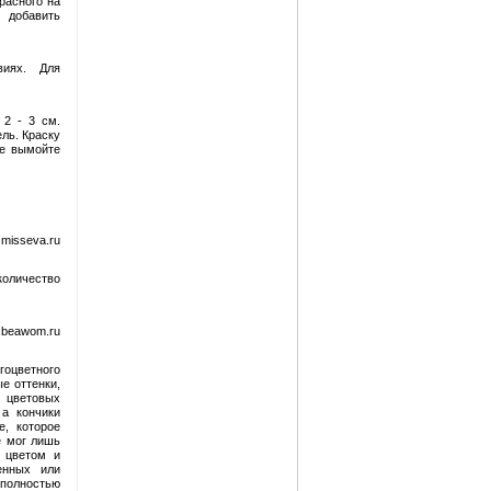
расного на
 добавить
виях. Для
 2 - 3 см.
ель. Краску
же вымойте
misseva.ru
количество
.beawom.ru
гоцветного
е оттенки,
и цветовых
 а кончики
е, которое
е мог лишь
с цветом и
енных или
 полностью