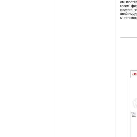
смывается
гелем фир
желтого, з
свой имид
многоцвет
Ва