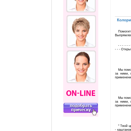
Колори
Помогит
Выпрямлен
- - - - 
- - - Откр
Мы помо
за ними, 
применени
Мы помо
за ними, 
применени
" Твой 
- каштано