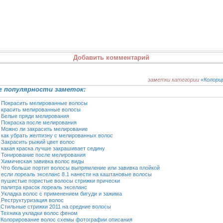
заметки категории
«Колори
 популярности заметок:
2
Покрасить мелированные волосы
5
красить мелированные волосы
1
Белые пряди мелирования
0
Покраска после мелирования
8
Можно ли закрасить мелирование
8
как убрать желтизну с мелированных волос
1
Закрасить рыжий цвет волос
1
какая краска лучше закрашивает седину
7
Тонирование после мелирования
2
Химическая завивка волос виды
9
Что больше портит волосы выпрямление или завивка плойкой
8
если лореаль экселанс 8.1 нанести на каштановые волосы
5
пушистые пористые волосы стрижки прически
3
палитра красок лореаль экселанс
2
Укладка волос с применением бигуди и зажима
2
Реструктуризация волос
1
Стильные стрижки 2011 на средние волосы
1
Техника укладки волос феном
1
Колорирование волос схемы фотографии описания