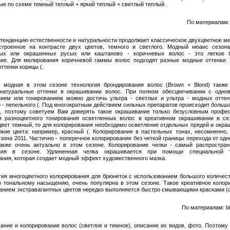
ые по схеме темный теплый + яркий теплый + светлый теплый.
По материалам: p
тенденцию естественности и натуральности продолжает классическое двухцветное м
строенное на контрасте двух цветов, темного и светлого. Модный нюанс сезон
ных или окрашенных русых или каштаново - коричневых волос - это легкое 
ие. Для мелирования коричневой гаммы волос подходят разные модные оттенки:
ттенки корицы (.
- модная в этом сезоне технология брондирования волос (Brown + Blond) также
 натуральные оттенки в окрашивании волос. При полном обесцвечивании с одно
ием или тонированием можно достичь ультра - светлых и ультра - модных оттен
 - пепельного (. Под многократным действием сильных препаратов происходит больша
, поэтому советуем Вам доверять такое окрашивание только безусловным профе
я разноцветного тонирования осветленных волос в креативном окрашивании в се
цвет темный, то для колорирования необходимо осветление отдельных прядей и окра
ркие цвета: например, красный (. Колорирование в пастельных тонах, несомненно,
зона 2011. Частично - поперечное колорирование без четкой границы перехода от одн
акже очень актуально в этом сезоне. Колорирование челки - самый распростра
ния в сезоне. Удлиненная челка окрашивается при помощи специальной т
ания, которая создает модный эффект художественного мазка.
гия многоцветного колорирования для брюнеток с использованием большого количест
о тональному насыщению, очень популярна в этом сезоне. Такое креативное колор
анием экстравагантных цветов нередко выполняется быстро смывающими красками (
По материалам: bi
ание и колорирование волос (светлое и темное), описание их видов, фото. Поэтому 