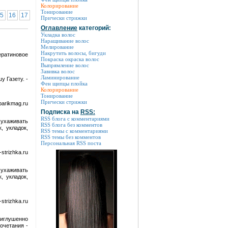
Колорирование
Тонирование
5
16
17
Прически стрижки
Оглавление
категорий:
Укладка волос
Наращивание волос
Мелирование
Накрутить волосы, бигуди
ератиновое
Покраска окраска волос
Выпрямление волос
Завивка волос
Ламинирование
у Газету. -
Фен щипцы плойка
Колорирование
Тонирование
Прически стрижки
parikmag.ru
Подписка на
RSS:
RSS блога с комментариями
 ухаживать
RSS блога без комментов
, укладок,
RSS темы с комментариями
RSS темы без комментов
Персональная RSS поста
strizhka.ru
 ухаживать
, укладок,
strizhka.ru
риглушенно
очетания -