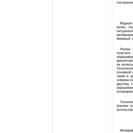
построенн
Модную 
волос, по
натураль
мелирован
бежевый, о
Ультра 
получать
окрашиван
фиолетово
на волосы
Технологи
основной 
также в я
новинка се
другому т
окрашива
колориров
Техноло
близких п
использов
Мелиров