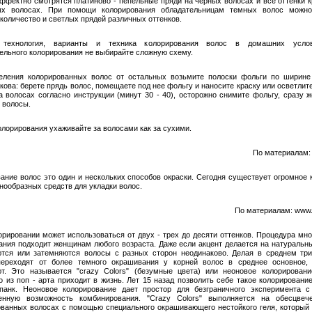
ффектно смотрятся платиново - пепельные пряди на черных волосах и все оттенки к
ых волосах. При помощи колорирования обладательницам темных волос можно
 количество и светлых прядей различных оттенков.
 технология, варианты и техника колорирования волос в домашних усло
ельного колорирования не выбирайте сложную схему.
еления колорированных волос от остальных возьмите полоски фольги по ширине
кова: берете прядь волос, помещаете под нее фольгу и наносите краску или осветлит
а волосах согласно инструкции (минут 30 - 40), осторожно снимите фольгу, сразу 
 волосы.
олорирования ухаживайте за волосами как за сухими.
По материалам: 
ание волос это один и нескольких способов окраски. Сегодня существует огромное 
нообразных средств для укладки волос.
По материалам: www
орировании может использоваться от двух - трех до десяти оттенков. Процедура мно
ания подходит женщинам любого возраста. Даже если акцент делается на натуральны
тся или затемняются волосы с разных сторон неодинаково. Делая в среднем тр
переходят от более темного окрашивания у корней волос в среднее основное,
т. Это называется "crazy Colors" (безумные цвета) или неоновое колорировани
о из поп - арта приходит в жизнь. Лет 15 назад позволить себе такое колорировани
панк. Неоновое колорирование дает простор для безграничного эксперимента 
ченную возможность комбинирования. "Сrazy Colors" выполняется на обесцвеч
ванных волосах с помощью специального окрашивающего нестойкого геля, который