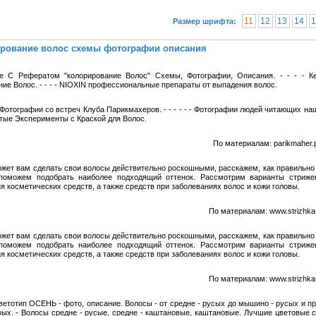
11
12
13
14
1
Размер шрифта:
рование волос схемы фотографии описания
е С Рефератом "колорирование Волос" Схемы, Фотографии, Описания. - - - - К
ие Волос. - - - - NIOXIN профессиональные препараты от выпадения волос.
- - Фотографии со встреч Клуба Парикмахеров. - - - - - - Фотографии людей читающих наш
ытые Эксперименты с Краской для Волос.
По материалам: parikmaher.
жет вам сделать свои волосы действительно роскошными, расскажем, как правильно
поможем подобрать наиболее подходящий оттенок. Рассмотрим варианты стрижек
я косметических средств, а также средств при заболеваниях волос и кожи головы.
По материалам: www.strizhka-
жет вам сделать свои волосы действительно роскошными, расскажем, как правильно
поможем подобрать наиболее подходящий оттенок. Рассмотрим варианты стрижек
я косметических средств, а также средств при заболеваниях волос и кожи головы.
По материалам: www.strizhka-
цветотип ОСЕНЬ - фото, описание. Волосы - от средне - русых до мышино - русых и п
вых. - Волосы средне - русые, средне - каштановые, каштановые. Лучшие цветовые с