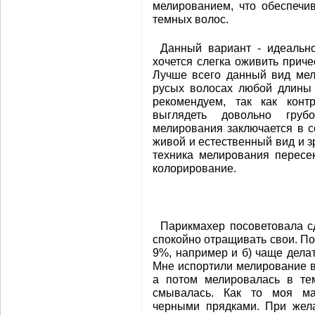
мелированием, что обеспечи
темных волос.
Данный вариант - идеальн
хочется слегка оживить прич
Лучше всего данный вид мел
русых волосах любой длины 
рекомендуем, так как кон
выглядеть довольно груб
мелирования заключается в с
живой и естественный вид и з
техника мелирования пересек
колорирование.
Парикмахер посоветовала с
спокойно отращивать свои. Поэ
9%, например и б) чаще делат
Мне испортили мелирование в 
а потом мелировалась в те
смывалась. Как то моя ма
черными прядками. При жел