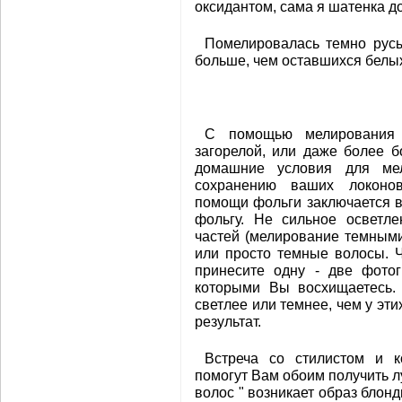
оксидантом, сама я шатенка д
Помелировалась темно русы
больше, чем оставшихся белых
С помощью мелирования 
загорелой, или даже более 
домашние условия для мел
сохранению ваших локонов
помощи фольги заключается в
фольгу. Не сильное осветл
частей (мелирование темными
или просто темные волосы. Ч
принесите одну - две фото
которыми Вы восхищаетесь.
светлее или темнее, чем у эт
результат.
Встреча со стилистом и к
помогут Вам обоим получить л
волос " возникает образ блон