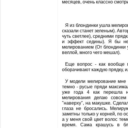
месяцев, очень классно смотр
Я из блондинки ушла мелиро
сказали станет зеленым). Авт
чуть светлее), средними пряд
и эффект седины). Я бы не
мелированием (От блондинки 
веллой, много чего мешал).
Еще вопрос - как вообще 
оборачивают каждую прядку, и
У модели мелирование мне 
темно - русые пряди максимал
уже года 4 как перешла н
мелирования делаю совсем 
"наверху", на макушке. Сдела
глаза не бросались. Мелиру
заметны только у корней, по 
а у меня свой цвет волос тем
время. Сама крашусь в бл