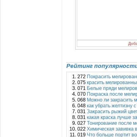
Рейтинг популярности
272
Покрасить мелирова
075
красить мелированны
071
Белые пряди мелиро
070
Покраска после мели
068
Можно ли закрасить 
048
как убрать желтизну 
031
Закрасить рыжий цве
031
какая краска лучше з
027
Тонирование после 
022
Химическая завивка 
019
Что больше портит в